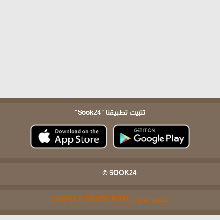
تثبيت تطبيقنا
"Sook24"
SOOK24 ©
تطوير فريق CREPIX (CREATIV PIXEL)