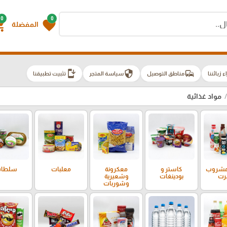
0
0
g_cart
favorite
المفضلة
install_mobile
security
commute
اء زبائننا
مناطق التوصيل
سياسة المتجر
تثبيت تطبيقنا
مواد غذائية
 مشروب
كاستر و
معكرونة
معلبات
سلطا
رت
بودينغات
وشعيرية
وشوربات