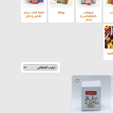
ت
شوفان
بوظة
خليط كيك, سكر,
,كرنفليكس و
طحين و ملح
بشار
كها
favorite_border