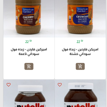
₪
₪
22
22
امريكن قاردين - زبدة فول
اميركين قاردن - زبده فول
سوداني خشنة
سوداني ناعمة
add_shopping_cart
add_shopping_cart
favorite_border
favorite_border