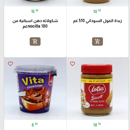
₪
₪
15
10
زبدة الفول السوداني 510 غم
شكولاته دهن اسبانية من
nocilla 180غم
add_shopping_cart
add_shopping_cart
favorite_border
favorite_border
₪
₪
8
18