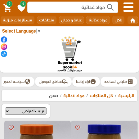
0
0
search
shopping_cart
favorite
home
الكل
مواد غذائية
عناية و جمال
منظفات
مستلزمات منزلية
Select Language
▼
security
commute
emoji_emotions
ballot
طلباتي السابقة
آراء زبائننا
مناطق التوصيل
سياسة المتجر
الرئيسية
كل المنتجات
مواد غذائية
دهن
favorite_border
favorite_border