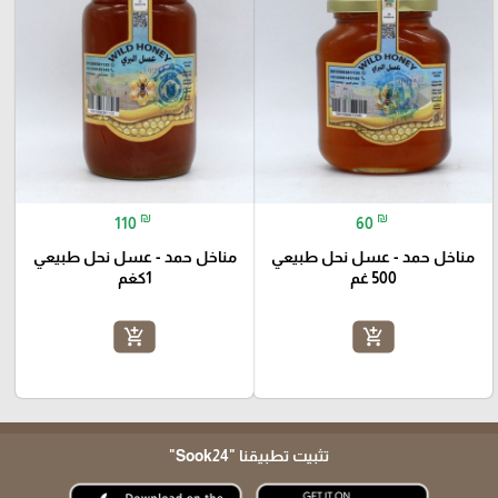
₪
₪
110
60
مناخل حمد - عسل نحل طبيعي
مناخل حمد - عسل نحل طبيعي
500 غم
1كغم
add_shopping_cart
add_shopping_cart
تثبيت تطبيقنا
"Sook24"