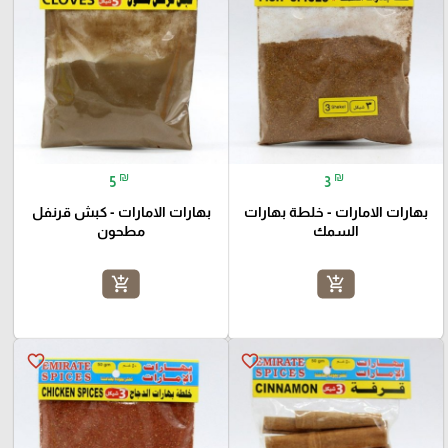
₪
₪
5
3
بهارات الامارات - خلطة بهارات
بهارات الامارات - كبش قرنفل
السمك
مطحون
add_shopping_cart
add_shopping_cart
favorite_border
favorite_border