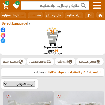
0
0
search
shopping_cart
favorite
home
الكل
مواد غذائية
عناية و جمال
منظفات
مستلزمات منزلية
Select Language
▼
security
commute
emoji_emotions
ballot
طلباتي السابقة
آراء زبائننا
مناطق التوصيل
سياسة المتجر
الرئيسية
كل المنتجات
مواد غذائية
بهارات
favorite_border
favorite_border