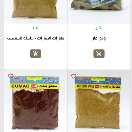
₪
₪
3
4
ورق غار
بهارات الامارات - خلطة المنسف
add_shopping_cart
add_shopping_cart
favorite_border
favorite_border