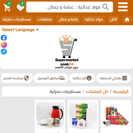
0
0
search
shopping_cart
favorite
home
الكل
مواد غذائية
عناية و جمال
منظفات
مستلزمات منزلية
Select Language
▼
security
commute
emoji_emotions
ballot
طلباتي السابقة
آراء زبائننا
مناطق التوصيل
سياسة المتجر
الرئيسية
كل المنتجات
مستلزمات منزلية