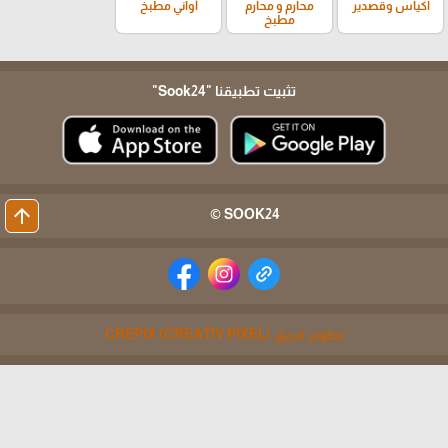
اكياس وقصدير
محارم و محارم
أواني مطبخ
مطبخ
تثبيت تطبيقنا
"Sook24"
arrow_upward
SOOK24 ©
تطوير فريق CREPIX (CREATIV PIXEL)