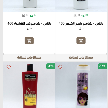
₪
₪
₪
₪
16
14
16
14
بانتين - شامبو بنعم الشعر 400
بانتين - شامبوضد القشرة 400
مل
مل
add_shopping_cart
add_shopping_cart
مستلزمات نسائية
مستلزمات نسائية
-15%
-12%
favorite_border
favorite_border