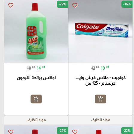
-22%
-16%
favorite_border
favorite_border
₪
₪
₪
₪
18
14
12
10
كولجيت - ماكس فرش وايت
اجاكس برائحة الليمون
كرستالز - 125 مل
add_shopping_cart
add_shopping_cart
مواد تنظيف
مواد تنظيف
-22%
-22%
favorite_border
favorite_border