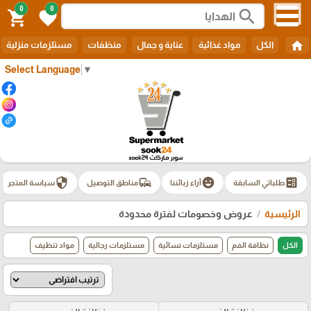
0
0
search
shopping_cart
favorite
home
الكل
مواد غذائية
عناية و جمال
منظفات
مستلزمات منزلية
Select Language
▼
security
commute
emoji_emotions
ballot
طلباتي السابقة
آراء زبائننا
مناطق التوصيل
سياسة المتجر
الرئيسية
عروض وخصومات لفترة محدودة
الكل
نظافة الفم
مستلزمات نسائية
مستلزمات رجالية
مواد تنظيف