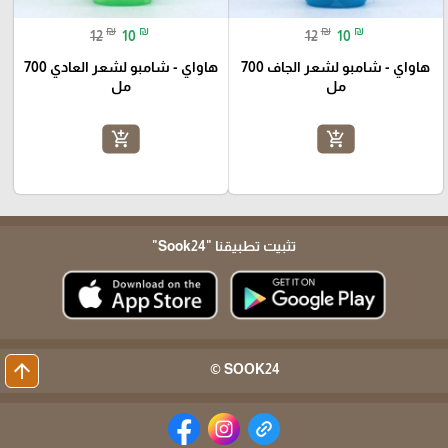
₪
₪
₪
₪
12
10
12
10
هاواي - شامبو لشعر الجاف 700
هاواي - شامبو لشعر العادي 700
مل
مل
add_shopping_cart
add_shopping_cart
تثبيت تطبيقنا
"Sook24"
arrow_upward
SOOK24 ©