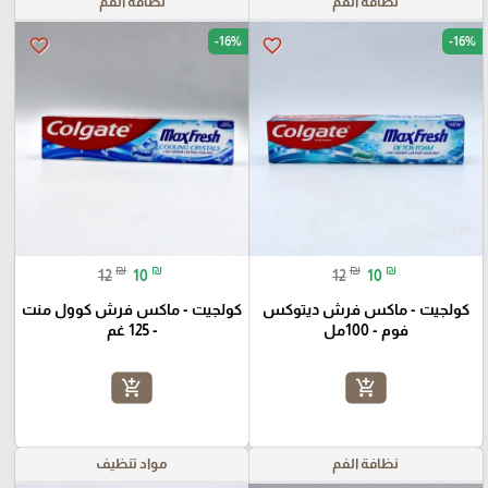
نظافة الفم
نظافة الفم
-16%
-16%
favorite_border
favorite_border
₪
₪
₪
₪
12
10
12
10
كولجيت - ماكس فرش ديتوكس
كولجيت - ماكس فرش كوول منت
فوم - 100مل
- 125 غم
add_shopping_cart
add_shopping_cart
نظافة الفم
مواد تنظيف