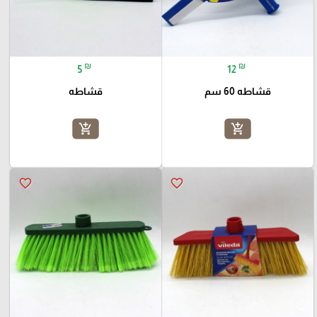
₪
₪
5
12
قشاطه 60 سم
قشاطه
add_shopping_cart
add_shopping_cart
favorite_border
favorite_border