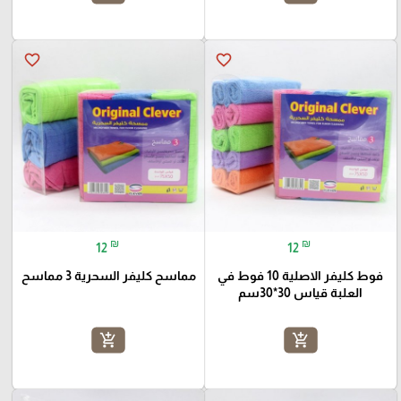
favorite_border
favorite_border
₪
₪
12
12
فوط كليفر الاصلية 10 فوط في
مماسح كليفر السحرية 3 مماسح
العلبة قياس 30*30سم
add_shopping_cart
add_shopping_cart