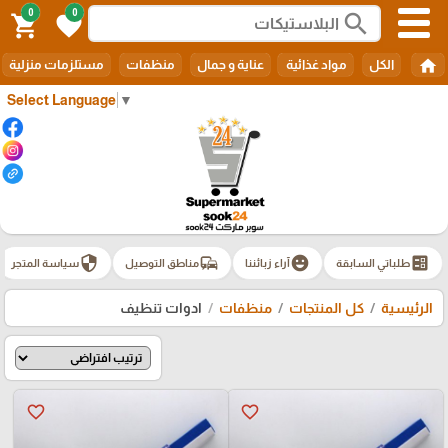
0
0
search
shopping_cart
favorite
home
الكل
مواد غذائية
عناية و جمال
منظفات
مستلزمات منزلية
Select Language
▼
security
commute
emoji_emotions
ballot
طلباتي السابقة
آراء زبائننا
مناطق التوصيل
سياسة المتجر
الرئيسية
كل المنتجات
منظفات
ادوات تنظيف
favorite_border
favorite_border