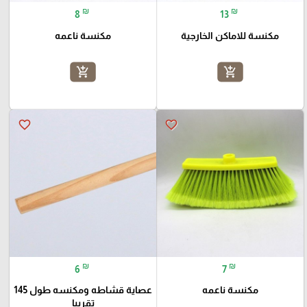
₪
₪
8
13
مكنسة للاماكن الخارجية
مكنسة ناعمه
add_shopping_cart
add_shopping_cart
favorite_border
favorite_border
₪
₪
6
7
مكنسة ناعمه
عصاية قشاطه ومكنسه طول 145
تقريبا