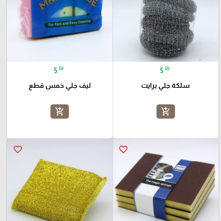
₪
₪
5
5
سلكة جلي برايت
ليف جلي خمس قطع
add_shopping_cart
add_shopping_cart
favorite_border
favorite_border