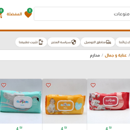
0
0
g_cart
favorite
المفضلة
install_mobile
security
commute
اء زبائننا
مناطق التوصيل
سياسة المتجر
تثبيت تطبيقنا
عناية و جمال
محارم
favorite_border
favorite_border
favorite_border
₪
₪
₪
4
4
4