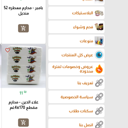
بامبر - محارم معطره 52
البلاستيكات
منديل
فحم وشواء
add_shopping_cart
منوعات
favorite_border
عرض كل المنتجات
عروض وخصومات لفترة
محدودة
تعريف بنا
₪
11
سياسة الخصوصية
علاء الدين - محارم
مقطع 4x170غم
سكنات طلاب
add_shopping_cart
اتصل بنا