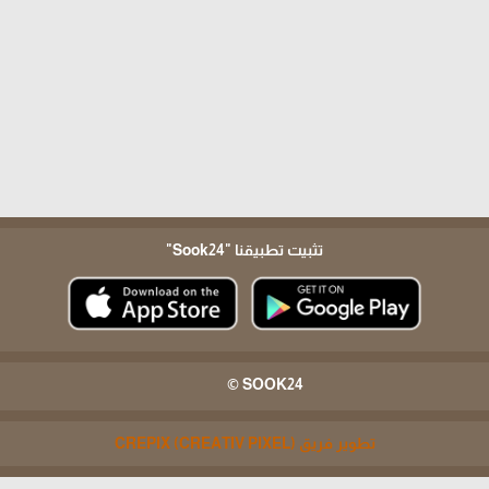
تثبيت تطبيقنا
"Sook24"
SOOK24 ©
تطوير فريق CREPIX (CREATIV PIXEL)