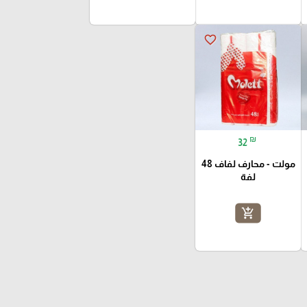
favorite_border
₪
32
مولت - محارف لفاف 48
لفة
add_shopping_cart