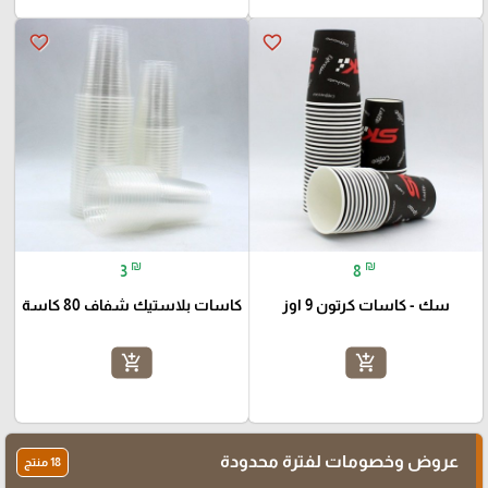
favorite_border
favorite_border
₪
₪
3
8
سك - كاسات كرتون 9 اوز
كاسات بلاستيك شفاف 80 كاسة
add_shopping_cart
add_shopping_cart
عروض وخصومات لفترة محدودة
18 منتج