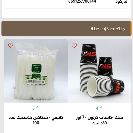
الباركود
8691257700144
منتجات ذات صلة
favorite_border
favorite_border
₪
₪
6
4
سك -كاسات كرتون - 7 اوز
كانيفي - سكاكين بلاستيك عدد
50كاسة
100