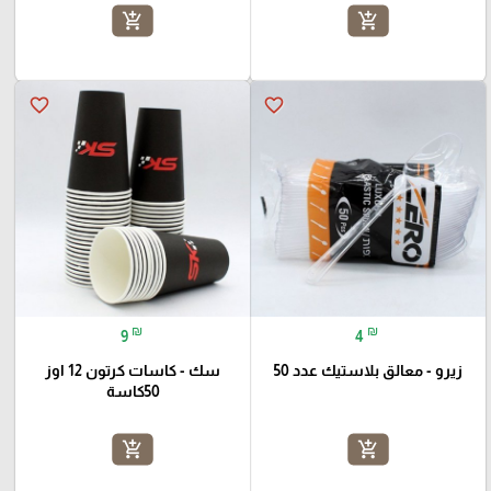
add_shopping_cart
add_shopping_cart
favorite_border
favorite_border
₪
₪
9
4
زيرو - معالق بلاستيك عدد 50
سك - كاسات كرتون 12 اوز
50كاسة
add_shopping_cart
add_shopping_cart