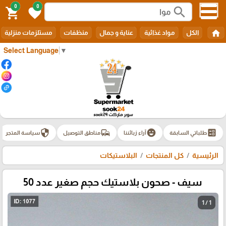
0
0
search
shopping_cart
favorite
home
الكل
مواد غذائية
عناية و جمال
منظفات
مستلزمات منزلية
Select Language
▼
security
commute
emoji_emotions
ballot
طلباتي السابقة
آراء زبائننا
مناطق التوصيل
سياسة المتجر
الرئيسية
كل المنتجات
البلاستيكات
سيف - صحون بلاستيك حجم صغير عدد 50
1 / 1