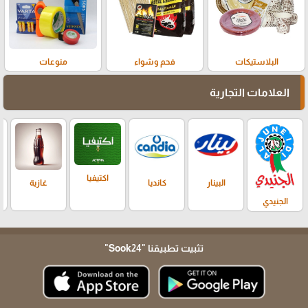
البلاستيكات
فحم وشواء
منوعات
العلامات التجارية
اكتيفيا
البينار
كانديا
غازية
الجنيدي
تثبيت تطبيقنا
"Sook24"