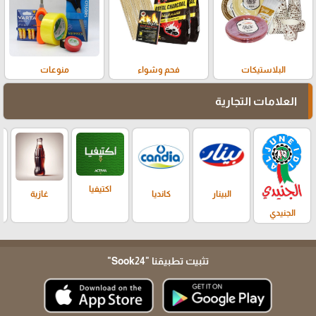
البلاستيكات
فحم وشواء
منوعات
العلامات التجارية
اكتيفيا
البينار
كانديا
غازية
الجنيدي
تثبيت تطبيقنا
"Sook24"