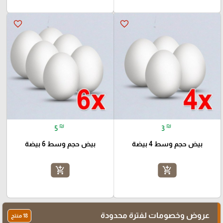
favorite_border
favorite_border
₪
₪
5
3
بيض حجم وسط 4 بيضة
بيض حجم وسط 6 بيضة
add_shopping_cart
add_shopping_cart
عروض وخصومات لفترة محدودة
18 منتج