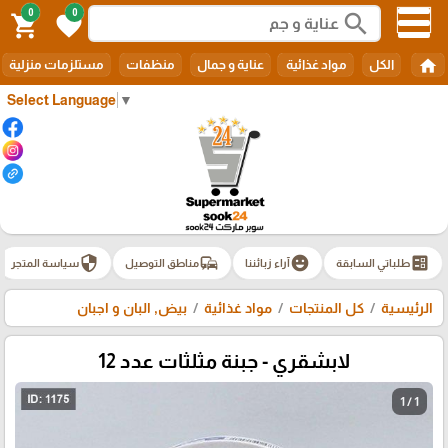
0
0
search
shopping_cart
favorite
home
الكل
مواد غذائية
عناية و جمال
منظفات
مستلزمات منزلية
Select Language
▼
security
commute
emoji_emotions
ballot
طلباتي السابقة
آراء زبائننا
مناطق التوصيل
سياسة المتجر
الرئيسية
كل المنتجات
مواد غذائية
بيض, البان و اجبان
لابشقري - جبنة مثلثات عدد 12
1 / 1