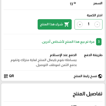
السعر
₪
13
اختر الكمية
shopping_cart
شراء هذا المنتج
+
-
3
مرة تم بيع هذا المنتج لأشخاص آخرين.
طريقة الدفع
الدفع عند الإستلام
ببساطة نقوم بايصال المنتج لغاية منزلك وتقوم
بدفع الثمن لموظف التوصيل.
qr_code
public
نسخ رابط المنتج
QR
تفاصيل المنتج