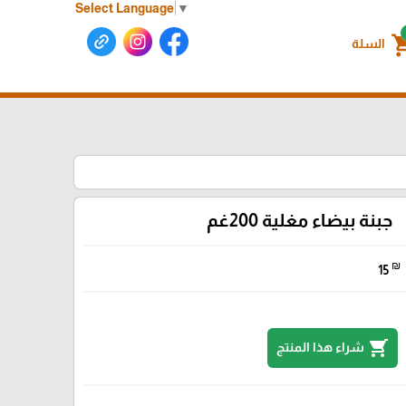
Select Language
▼
shoppin
السلة
جبنة بيضاء مغلية 200غم
₪
15
shopping_cart
شراء هذا المنتج