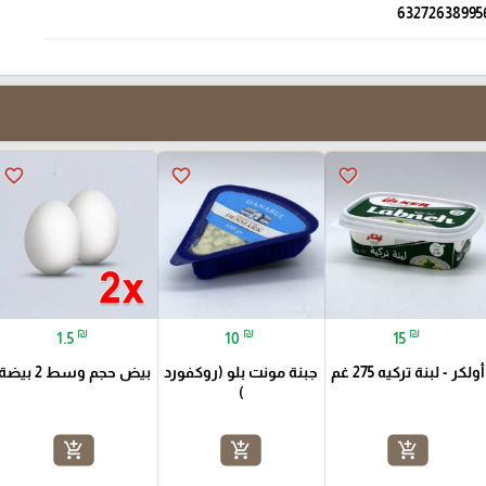
63272638995
favorite_border
favorite_border
favorite_border
₪
₪
₪
1.5
10
15
أولكر - لبنة تركيه 275 غم
جبنة مونت بلو (روكفورد
بيض حجم وسط 2 بيضة
)
add_shopping_cart
add_shopping_cart
add_shopping_cart