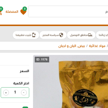
0
0
g_cart
favorite
المفضلة
install_mobile
security
commute
اء زبائننا
مناطق التوصيل
سياسة المتجر
تثبيت تطبيقنا
مواد غذائية
بيض, البان و اجبان
السعر
اختر الكمية
+
-