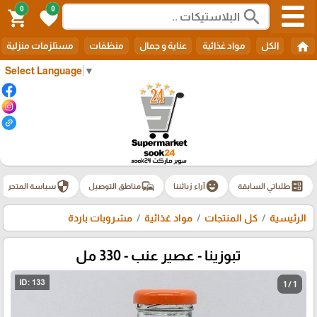
0
0
search
shopping_cart
favorite
home
الكل
مواد غذائية
عناية و جمال
منظفات
مستلزمات منزلية
Select Language
▼
security
commute
emoji_emotions
ballot
طلباتي السابقة
آراء زبائننا
مناطق التوصيل
سياسة المتجر
الرئيسية
كل المنتجات
مواد غذائية
مشروبات باردة
تبوزينا - عصير عنب - 330 مل
1 / 1