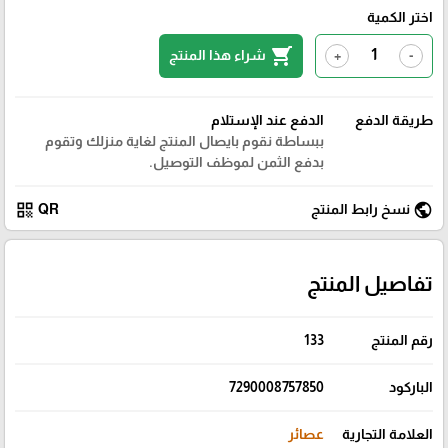
اختر الكمية
shopping_cart
شراء هذا المنتج
+
-
طريقة الدفع
الدفع عند الإستلام
ببساطة نقوم بايصال المنتج لغاية منزلك وتقوم
بدفع الثمن لموظف التوصيل.
qr_code
public
نسخ رابط المنتج
QR
تفاصيل المنتج
رقم المنتج
133
الباركود
7290008757850
العلامة التجارية
عصائر