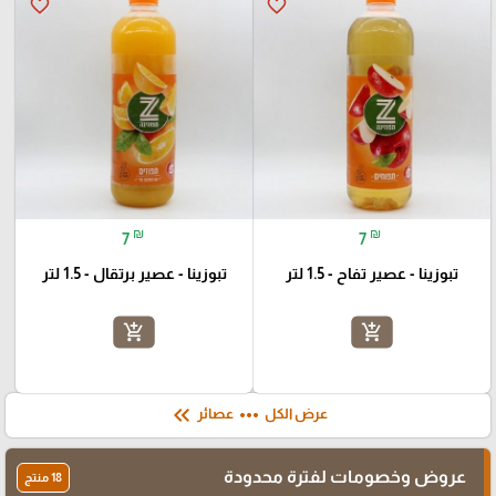
favorite_border
favorite_border
₪
₪
7
7
تبوزينا - عصير تفاح - 1.5 لتر
تبوزينا - عصير برتقال - 1.5 لتر
add_shopping_cart
add_shopping_cart
keyboard_double_arrow_left
more_horiz
عرض الكل
عصائر
عروض وخصومات لفترة محدودة
18 منتج