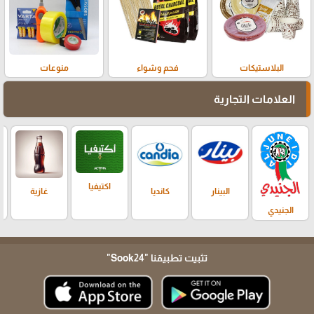
البلاستيكات
فحم وشواء
منوعات
العلامات التجارية
اكتيفيا
البينار
كانديا
غازية
الجنيدي
تثبيت تطبيقنا
"Sook24"