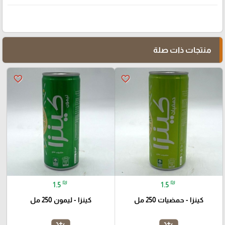
منتجات ذات صلة
favorite_border
favorite_border
₪
₪
1.5
1.5
كينزا - حمضيات 250 مل
كينزا - ليمون 250 مل