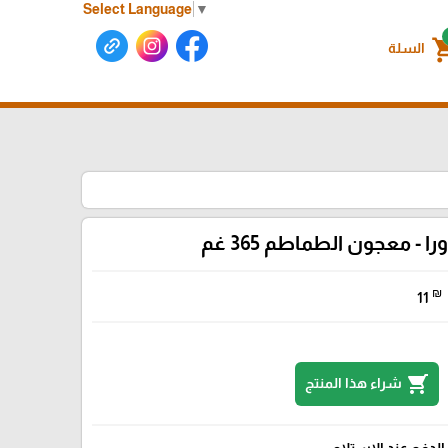
Select Language
▼
shoppin
السلة
را - معجون الطماطم 365 غم
₪
11
shopping_cart
شراء هذا المنتج
الدفع عند الإستلام