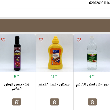
621024101114
favorite_border
favorite_border
favorite_border
₪
₪
₪
9
12
6
دورا- خل ابيض 750 غم
امريكان - خردل 227غم
زيتا - دبس الرمان
340غم
add_shopping_cart
add_shopping_cart
add_shopping_cart