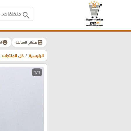
search
emoji_emotions
ballot
طلباتي السابقة
آر
الرئيسية
كل المنتجات
1 / 1