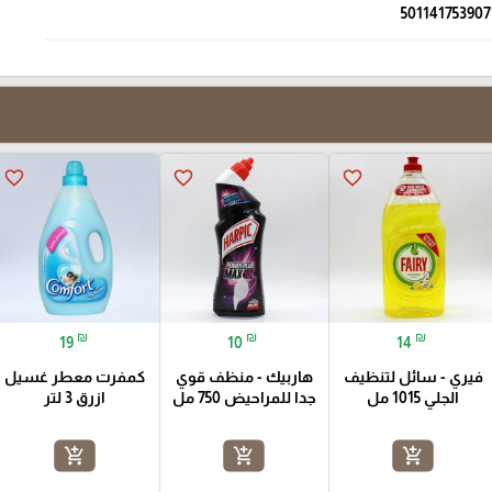
501141753907
favorite_border
favorite_border
favorite_border
₪
₪
₪
19
10
14
فيري - سائل لتنظيف
هاربيك - منظف قوي
كمفرت معطر غسيل
الجلي 1015 مل
جدا للمراحيض 750 مل
ازرق 3 لتر
add_shopping_cart
add_shopping_cart
add_shopping_cart