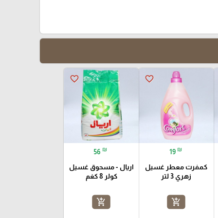
favorite_border
favorite_border
₪
₪
56
19
كمفرت معطر غسيل
اريال - مسحوق غسيل
زهري 3 لتر
كولر 8 كغم
add_shopping_cart
add_shopping_cart