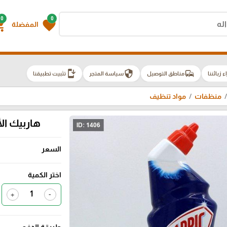
0
0
g_cart
favorite
المفضلة
install_mobile
security
commute
اء زبائننا
مناطق التوصيل
سياسة المتجر
تثبيت تطبيقنا
منظفات
مواد تنظيف
هاربيك الأ
السعر
اختر الكمية
+
-
طريقة الدفع