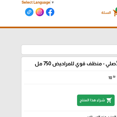
Select Language
▼
shoppin
السلة
صلي - منظف قوي للمراحيض 750 مل
₪
10
shopping_cart
شراء هذا المنتج
الدفع عند الإستلام