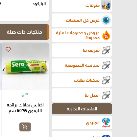
الباركود
8
منوعات
عرض كل المنتجات
منتجات ذات صلة
عروض وخصومات لفترة
محدودة
favorite_border
تعريف بنا
سياسة الخصوصية
سكنات طلاب
₪
اتصل بنا
6
اكياس نفايات برائحة
العلامات التجارية
الليمون 55*60 سم
الجنيدي
add_shopping_cart