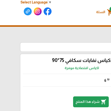
Select Language
▼
shoppin
السلة
كياس نفايات سكافي 75*90
اكياس اقتصادية موفرة
₪
6
shopping_cart
شراء هذا المنتج