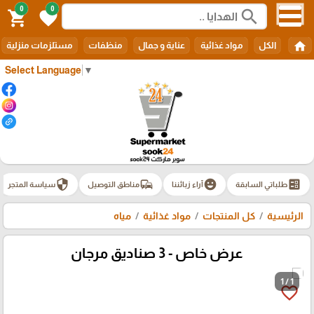
0
0
search
shopping_cart
favorite
home
الكل
مواد غذائية
عناية و جمال
منظفات
مستلزمات منزلية
Select Language
▼
security
commute
emoji_emotions
ballot
طلباتي السابقة
آراء زبائننا
مناطق التوصيل
سياسة المتجر
الرئيسية
كل المنتجات
مواد غذائية
مياه
عرض خاص - 3 صناديق مرجان
1 / 1
favorite_border