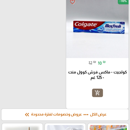
-16%
favorite_border
₪
₪
12
10
كولجيت - ماكس فرش كوول منت
- 125 غم
add_shopping_cart
keyboard_double_arrow_left
more_horiz
عرض الكل
عروض وخصومات لفترة محدودة