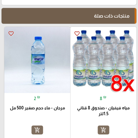
منتجات ذات صلة
favorite_border
favorite_border
₪
₪
2
8
مياه فيفيان - صندوق 8 قناني
مرجان - ماء حجم صغير 500 مل
1.5لتر
add_shopping_cart
add_shopping_cart