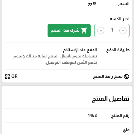
السعر
₪
22
اختر الكمية
shopping_cart
شراء هذا المنتج
+
-
طريقة الدفع
الدفع عند الإستلام
ببساطة نقوم بايصال المنتج لغاية منزلك وتقوم
بدفع الثمن لموظف التوصيل.
qr_code
public
نسخ رابط المنتج
QR
تفاصيل المنتج
رقم المنتج
1468
ماي