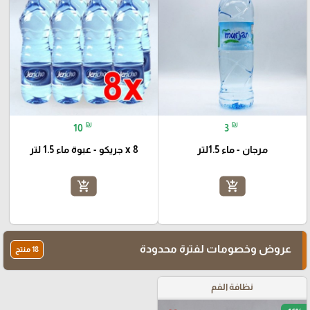
₪
₪
10
3
مرجان - ماء 1.5لتر
8 x جريكو - عبوة ماء 1.5 لتر
add_shopping_cart
add_shopping_cart
عروض وخصومات لفترة محدودة
18 منتج
نظافة الفم