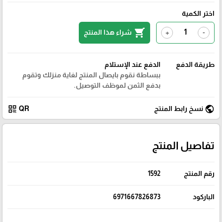
اختر الكمية
shopping_cart
شراء هذا المنتج
+
-
طريقة الدفع
الدفع عند الإستلام
ببساطة نقوم بايصال المنتج لغاية منزلك وتقوم
بدفع الثمن لموظف التوصيل.
qr_code
public
نسخ رابط المنتج
QR
تفاصيل المنتج
رقم المنتج
1592
الباركود
6971667826873