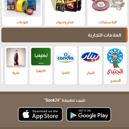
البلاستيكات
فحم وشواء
منوعات
العلامات التجارية
اكتيفيا
البينار
كانديا
غازية
الجنيدي
تثبيت تطبيقنا
"Sook24"