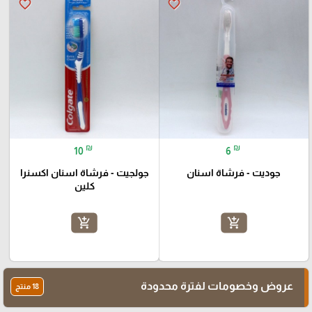
favorite_border
favorite_border
₪
₪
10
6
جوديت - فرشاة اسنان
جولجيت - فرشاة اسنان اكسنرا
كلين
add_shopping_cart
add_shopping_cart
عروض وخصومات لفترة محدودة
18 منتج