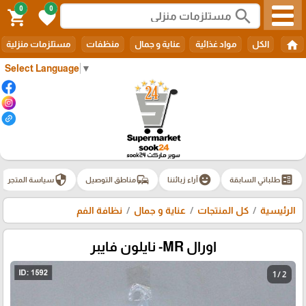
0
0
search
shopping_cart
favorite
home
الكل
مواد غذائية
عناية و جمال
منظفات
مستلزمات منزلية
Select Language
▼
security
commute
emoji_emotions
ballot
طلباتي السابقة
آراء زبائننا
مناطق التوصيل
سياسة المتجر
الرئيسية
كل المنتجات
عناية و جمال
نظافة الفم
اورال MR- نايلون فايبر
1 / 2