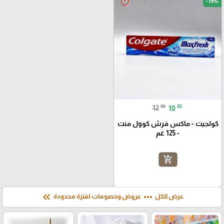
-16%
favorite_border
₪
₪
12
10
كولجيت - ماكس فرش كوول منت
- 125 غم
add_shopping_cart
keyboard_double_arrow_left
more_horiz
عرض الكل
عروض وخصومات لفترة محدودة