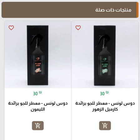
منتجات ذات صلة
favorite_border
favorite_border
₪
₪
30
30
دوس لونس - معطر للجو برائحة
دوس لونس - معطر للجو برائحة
كارميل الزهور
الليمون
add_shopping_cart
add_shopping_cart