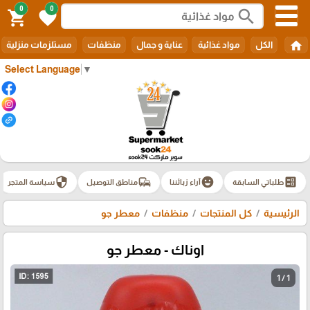
0
0
search
shopping_cart
favorite
home
الكل
مواد غذائية
عناية و جمال
منظفات
مستلزمات منزلية
Select Language
▼
security
commute
emoji_emotions
ballot
طلباتي السابقة
آراء زبائننا
مناطق التوصيل
سياسة المتجر
الرئيسية
كل المنتجات
منظفات
معطر جو
اوناك - معطر جو
1 / 1