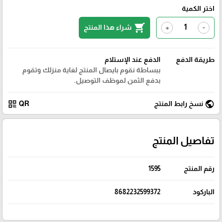
اختر الكمية
shopping_cart
شراء هذا المنتج
+
-
طريقة الدفع
الدفع عند الإستلام
ببساطة نقوم بايصال المنتج لغاية منزلك وتقوم
بدفع الثمن لموظف التوصيل.
qr_code
public
نسخ رابط المنتج
QR
تفاصيل المنتج
رقم المنتج
1595
الباركود
8682232599372