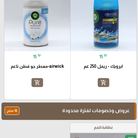
₪
₪
15
15
ايرويك - ريفل 250 غم
airwick-معطر جو قطن ناعم
add_shopping_cart
add_shopping_cart
عروض وخصومات لفترة محدودة
18 منتج
نظافة الفم