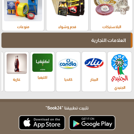
البلاستيكات
فحم وشواء
منوعات
العلامات التجارية
اكتيفيا
البينار
كانديا
غازية
الجنيدي
تثبيت تطبيقنا
"Sook24"