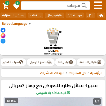
0
0
search
shopping_cart
favorite
home
الكل
مواد غذائية
عناية و جمال
منظفات
مستلزمات منزلية
Select Language
▼
security
commute
emoji_emotions
ballot
طلباتي السابقة
آراء زبائننا
مناطق التوصيل
سياسة المتجر
الرئيسية
كل المنتجات
مبيدات للحشرات
سبيرا- سائل طارد للبعوض مع جهاز كهربائي
45 ليلة هادئة بلا ناموس
1 / 1