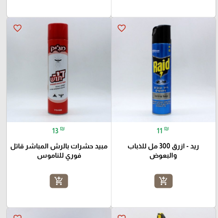
favorite_border
favorite_border
₪
₪
13
11
ريد - ازرق 300 مل للذباب
مبيد حشرات بالرش المباشر قاتل
والبعوض
فوري للناموس
add_shopping_cart
add_shopping_cart