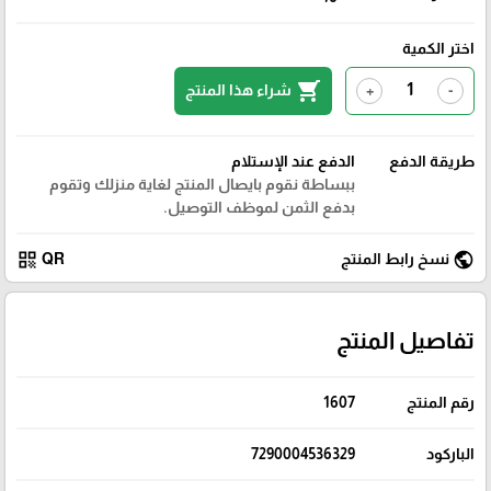
اختر الكمية
shopping_cart
شراء هذا المنتج
+
-
طريقة الدفع
الدفع عند الإستلام
ببساطة نقوم بايصال المنتج لغاية منزلك وتقوم
بدفع الثمن لموظف التوصيل.
qr_code
public
نسخ رابط المنتج
QR
تفاصيل المنتج
رقم المنتج
1607
الباركود
7290004536329