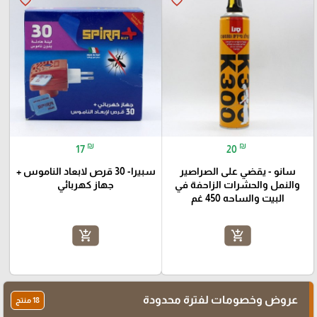
favorite_border
favorite_border
₪
₪
17
20
سانو - يقضي على الصراصير
سبيرا- 30 قرص لابعاد الناموس +
والنمل والحشرات الزاحفة في
جهاز كهربائي
البيت والساحه 450 غم
add_shopping_cart
add_shopping_cart
عروض وخصومات لفترة محدودة
18 منتج