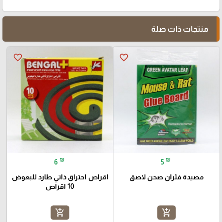
منتجات ذات صلة
favorite_border
favorite_border
₪
₪
6
5
مصيدة فئران صحن لاصق
اقراص احتراق ذاتي طارد للبعوض
10 اقراص
add_shopping_cart
add_shopping_cart