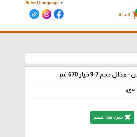
Select Language
▼
shoppin
السلة
- مخلل حجم 7-9 خيار 670 غم
₪
4.5
shopping_cart
شراء هذا المنتج