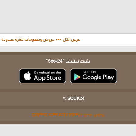
ft
more_horiz
عرض الكل
عروض وخصومات لفترة محدودة
تثبيت تطبيقنا
"Sook24"
SOOK24 ©
تطوير فريق CREPIX (CREATIV PIXEL)