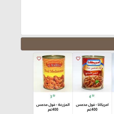
favorite_border
favorite_border
₪
₪
3
4
امريكانا - فول مدمس
المزرعة - فول مدمس
400غم
400غم