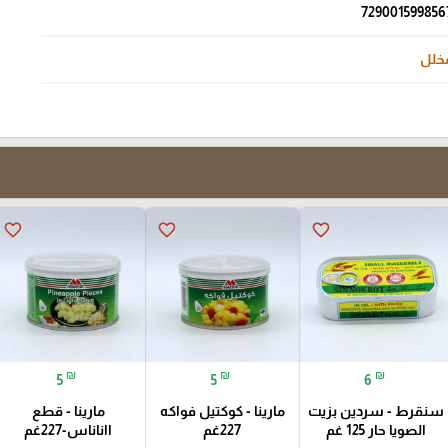
729001599856
خلل
favorite_border
favorite_border
favorite_border
₪
₪
₪
5
5
6
سنقرط - سردين بزيت
مارينا - كوكتيل فواكه
مارينا - قطع
الصويا حار 125 غم
227غم
ااناناس-227غم