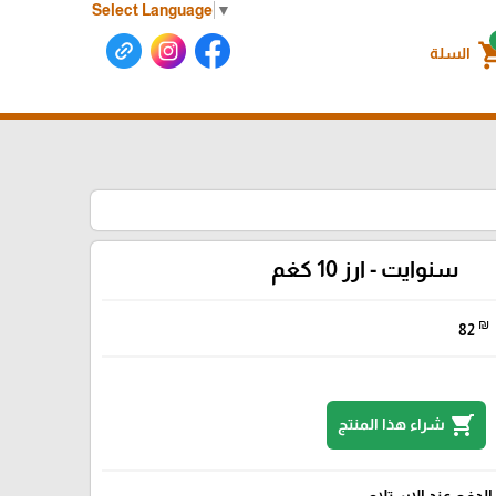
Select Language
▼
shoppin
السلة
سنوايت - ارز 10 كغم
₪
82
shopping_cart
شراء هذا المنتج
الدفع عند الإستلام