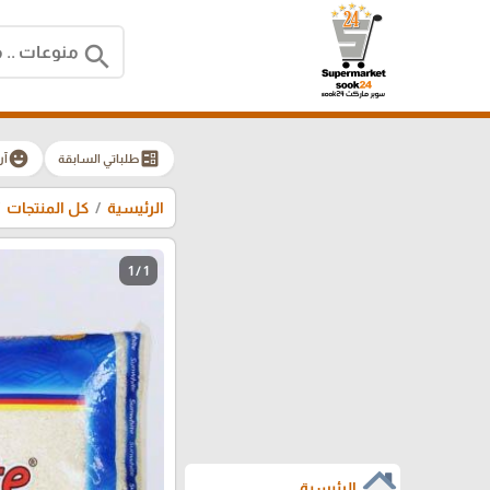
search
emoji_emotions
ballot
طلباتي السابقة
آر
الرئيسية
كل المنتجات
1 / 1
الرئيسية