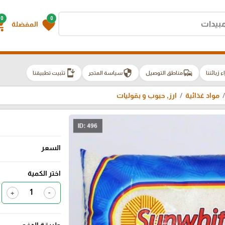
0
0
g_cart
favorite
المفضلة
install_mobile
security
commute
اء زبائننا
مناطق التوصيل
سياسة المتجر
تثبيت تطبيقنا
مواد غذائية
ارز, حبوب و بقوليات
السعر
اختر الكمية
+
-
طريقة الدفع