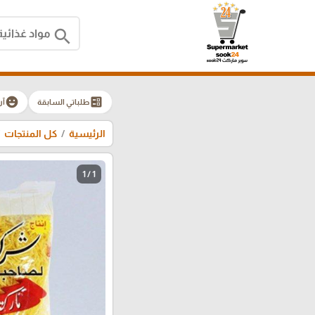
search
emoji_emotions
ballot
طلباتي السابقة
آر
الرئيسية
كل المنتجات
1 / 1