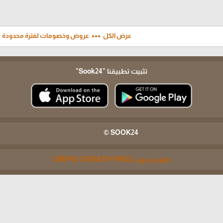
ft
more_horiz
عرض الكل
عروض وخصومات لفترة محدودة
تثبيت تطبيقنا
"Sook24"
SOOK24 ©
تطوير فريق CREPIX (CREATIV PIXEL)