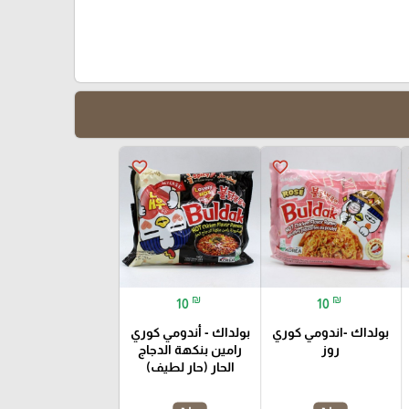
favorite_border
favorite_border
₪
₪
10
10
بولداك -اندومي كوري
بولداك - أندومي كوري
روز
رامين بنكهة الدجاج
الحار (حار لطيف)