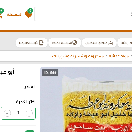
0
0
g_cart
favorite
المفضلة
install_mobile
security
commute
اء زبائننا
مناطق التوصيل
سياسة المتجر
تثبيت تطبيقنا
مواد غذائية
معكرونة وشعيرية وشوربات
أبو عيط
السعر
اختر الكمية
+
-