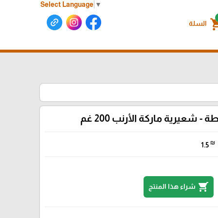
Select Language
▼
shoppin
السلة
ة - شعيرية ماركة الأرنب 200 غم
₪
1.5
shopping_cart
شراء هذا المنتج