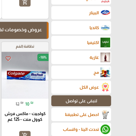
add_shopping_cart
البينار
كانديا
عروض وخصومات لفت
اكتيفيا
نظافة الفم
غازية
-16%
favorite_border
مج
عرض الكل
لنبقى على تواصل
₪
₪
12
10
كولجيت - ماكس فرش
احصل على تطبيقنا
كوول منت - 125 غم
تحدث الينا - واتساب
add_shopping_cart