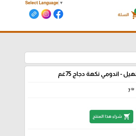
Select Language
▼
shoppin
السلة
نهيل - اندومي نكهة دجاج 75غم
₪
7
shopping_cart
شراء هذا المنتج