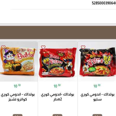
528500039064
favorite_border
favorite_border
favorite_border
₪
₪
₪
10
10
10
بولداك - اندومي كوري
بولداك -اندومي كوري
بولداك - اندومي كوري
ستيو
x2حار
كواترو تشيز