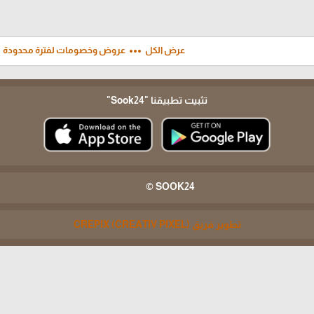
ft
more_horiz
عرض الكل
عروض وخصومات لفترة محدودة
تثبيت تطبيقنا
"Sook24"
SOOK24 ©
تطوير فريق CREPIX (CREATIV PIXEL)