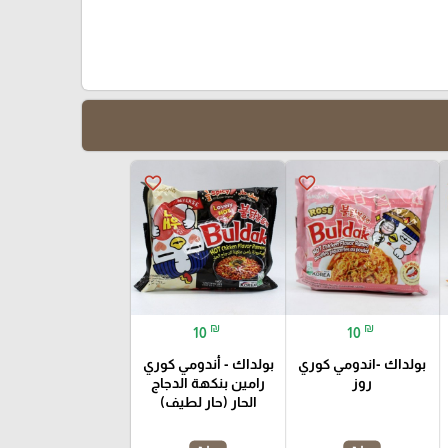
favorite_border
favorite_border
₪
₪
10
10
بولداك -اندومي كوري
بولداك - أندومي كوري
روز
رامين بنكهة الدجاج
الحار (حار لطيف)