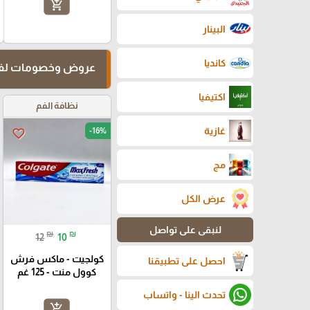
add_shopping_cart
البينار
كانديا
عروض وخصومات لفت
اكتيفيا
نظافة الفم
غازية
-16%
favorite_border
مج
عرض الكل
لنبقى على تواصل
₪
₪
12
10
كولجيت - ماكس فرش
احصل على تطبيقنا
كوول منت - 125 غم
تحدث الينا - واتساب
add_shopping_cart