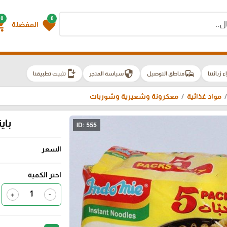
0
0
g_cart
favorite
المفضلة
install_mobile
security
commute
اء زبائننا
مناطق التوصيل
سياسة المتجر
تثبيت تطبيقنا
مواد غذائية
معكرونة وشعيرية وشوربات
باي
السعر
اختر الكمية
+
-