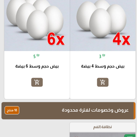
₪
₪
5
3
بيض حجم وسط 4 بيضة
بيض حجم وسط 6 بيضة
add_shopping_cart
add_shopping_cart
عروض وخصومات لفترة محدودة
18 منتج
نظافة الفم