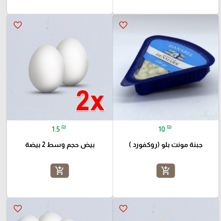
favorite_border
favorite_border
₪
₪
1.5
10
جبنة مونت بلو (روكفورد )
بيض حجم وسط 2 بيضة
add_shopping_cart
add_shopping_cart
favorite_border
favorite_border