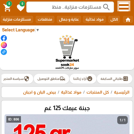
0
0
search
shopping_cart
favorite
home
الكل
مواد غذائية
عناية و جمال
منظفات
مستلزمات منزلية
Select Language
▼
security
commute
emoji_emotions
ballot
طلباتي السابقة
آراء زبائننا
مناطق التوصيل
سياسة المتجر
الرئيسية
كل المنتجات
مواد غذائية
بيض, البان و اجبان
جبنة عيمك 125 غم
1 / 1