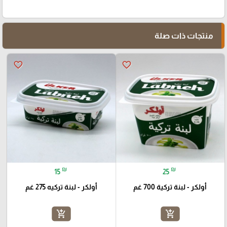
منتجات ذات صلة
favorite_border
favorite_border
₪
₪
15
25
أولكر - لبنة تركية 700 غم
أولكر - لبنة تركيه 275 غم
add_shopping_cart
add_shopping_cart