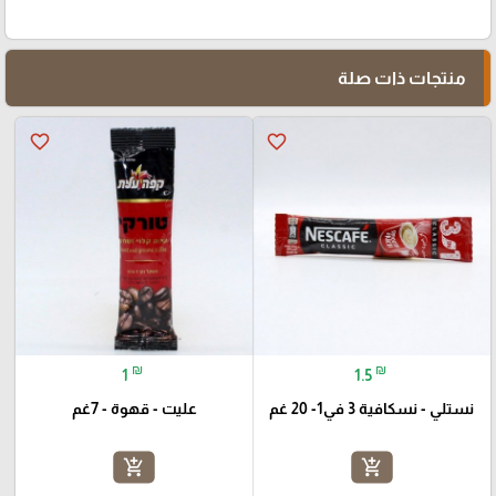
منتجات ذات صلة
favorite_border
favorite_border
₪
₪
1
1.5
نستلي - نسكافية 3 في1- 20 غم
عليت - قهوة - 7غم
add_shopping_cart
add_shopping_cart