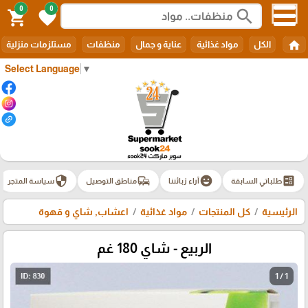
0
0
search
shopping_cart
favorite
home
الكل
مواد غذائية
عناية و جمال
منظفات
مستلزمات منزلية
Select Language
▼
security
commute
emoji_emotions
ballot
طلباتي السابقة
آراء زبائننا
مناطق التوصيل
سياسة المتجر
الرئيسية
كل المنتجات
مواد غذائية
اعشاب, شاي و قهوة
الربيع - شاي 180 غم
1 / 1