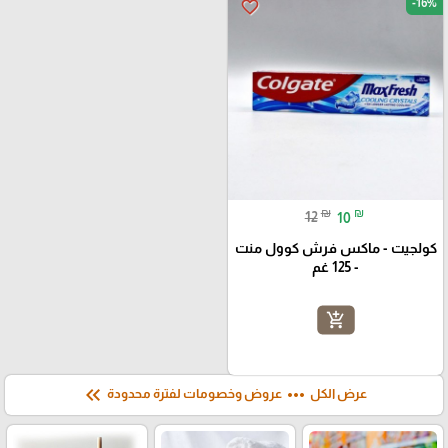
-16%
favorite_border
₪
₪
12
10
كولجيت - ماكس فرش كوول منت
- 125 غم
add_shopping_cart
keyboard_double_arrow_left
more_horiz
عرض الكل
عروض وخصومات لفترة محدودة