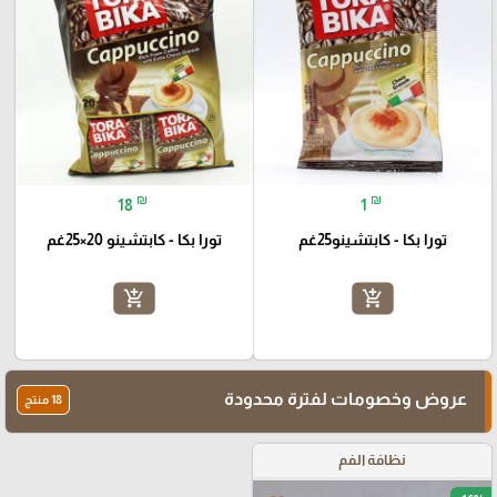
₪
₪
18
1
تورا بكا - كابتشينو25غم
تورا بكا - كابتشينو 20×25غم
add_shopping_cart
add_shopping_cart
عروض وخصومات لفترة محدودة
18 منتج
نظافة الفم