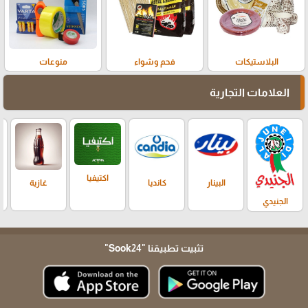
البلاستيكات
فحم وشواء
منوعات
العلامات التجارية
اكتيفيا
البينار
كانديا
غازية
الجنيدي
تثبيت تطبيقنا
"Sook24"