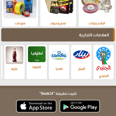
البلاستيكات
فحم وشواء
منوعات
العلامات التجارية
اكتيفيا
البينار
كانديا
غازية
الجنيدي
تثبيت تطبيقنا
"Sook24"