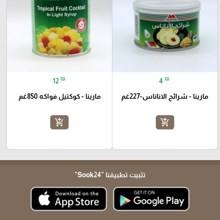
₪
₪
12
4
مارينا - شرائح الاناناس-227غم
مارينا - كوكتيل فواكه 850غم
add_shopping_cart
add_shopping_cart
تثبيت تطبيقنا
"Sook24"