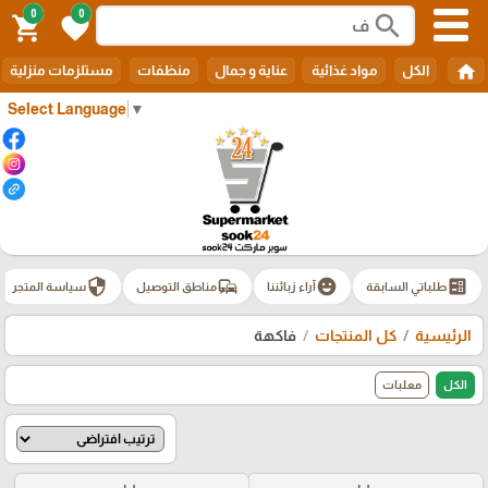
0
0
search
shopping_cart
favorite
home
الكل
مواد غذائية
عناية و جمال
منظفات
مستلزمات منزلية
Select Language
▼
security
commute
emoji_emotions
ballot
طلباتي السابقة
آراء زبائننا
مناطق التوصيل
سياسة المتجر
الرئيسية
كل المنتجات
فاكهة
الكل
معلبات