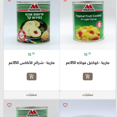
₪
₪
10
10
مارينا - كوكتيل فواكه 850غم
مارينا - شرائح الأناناس 850غم
add_shopping_cart
add_shopping_cart
معلبات
معلبات
favorite_border
favorite_border