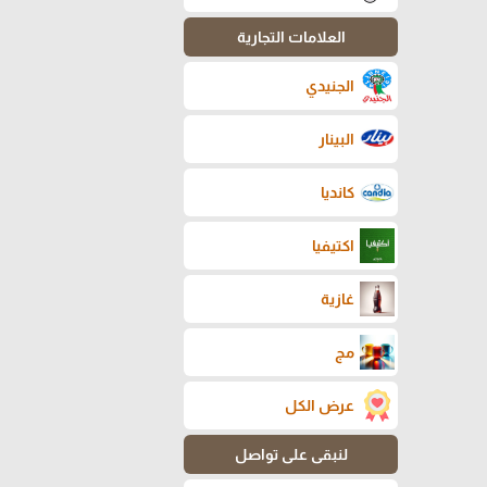
العلامات التجارية
الجنيدي
البينار
كانديا
اكتيفيا
غازية
مج
عرض الكل
لنبقى على تواصل