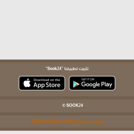
تثبيت تطبيقنا
"Sook24"
SOOK24 ©
تطوير فريق CREPIX (CREATIV PIXEL)