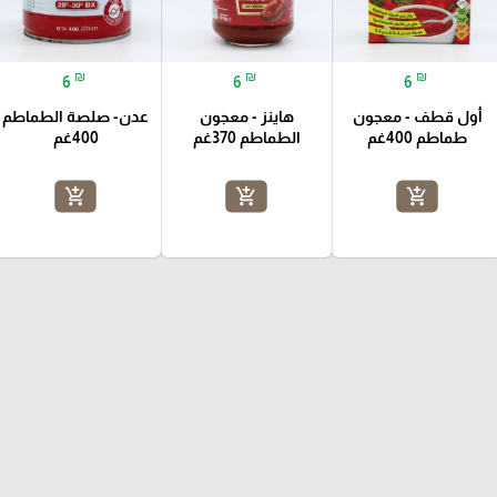
₪
₪
₪
6
6
6
أول قطف - معجون
هاينز - معجون
عدن- صلصة الطماطم
طماطم 400غم
الطماطم 370غم
400غم
add_shopping_cart
add_shopping_cart
add_shopping_cart