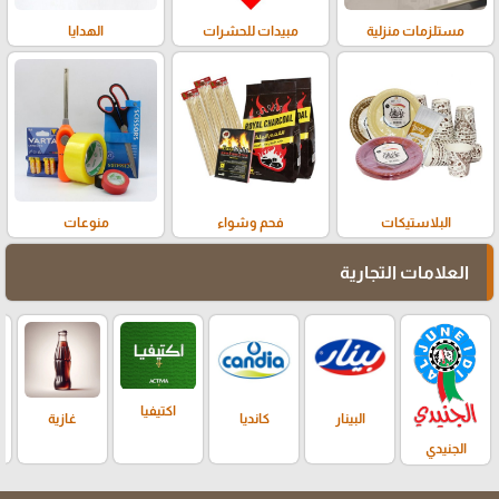
مستلزمات منزلية
مبيدات للحشرات
الهدايا
البلاستيكات
فحم وشواء
منوعات
العلامات التجارية
اكتيفيا
البينار
كانديا
غازية
الجنيدي