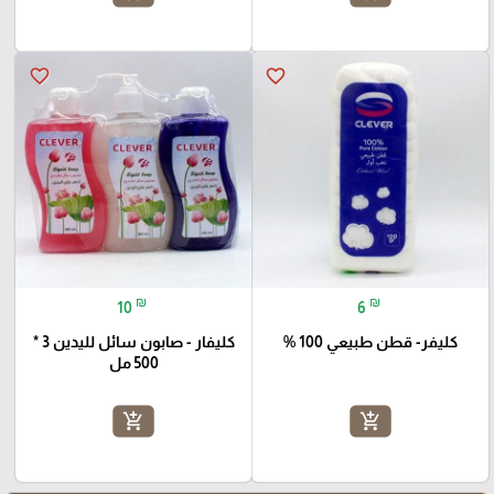
favorite_border
favorite_border
₪
₪
10
6
كليفر- قطن طبيعي 100 %
كليفار - صابون سائل لليدين 3 *
500 مل
add_shopping_cart
add_shopping_cart