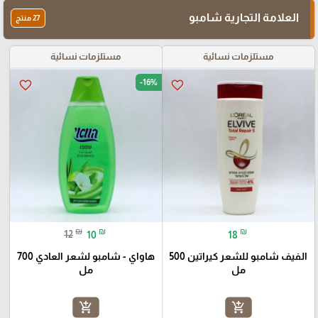
العلامة التجارية شامبو
27 منتج
مستلزمات نسائية
مستلزمات نسائية
-16%
favorite_border
favorite_border
₪
₪
₪
12
10
18
الفيف شامبو للشعر كيراتين 500
هاواي - شامبو لشعر العادي 700
مل
مل
add_shopping_cart
add_shopping_cart