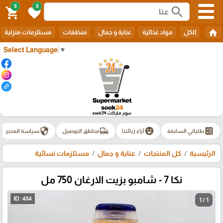
0
0
search
shopping_cart
favorite
home
الكل
مواد غذائية
عناية و جمال
منظفات
مستلزمات منزلية
Select Language
▼
security
commute
emoji_emotions
ballot
طلباتي السابقة
آراء زبائننا
مناطق التوصيل
سياسة المتجر
الرئيسية
كل المنتجات
عناية و جمال
مستلزمات نسائية
نكا 7 - شامبو بزيت الارغان 750 مل
1 / 1