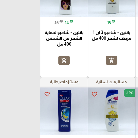
₪
₪
₪
16
14
15
بانتين - شامبو 3 ان 1
بانتين - شامبو لحماية
مرطب لشعر 400 مل
الشعر من الشمس
400 مل
add_shopping_cart
add_shopping_cart
مستلزمات نسائية
مستلزمات رجالية
-12%
favorite_border
favorite_border