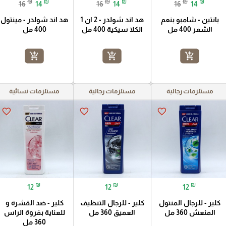
₪
₪
₪
₪
₪
₪
16
14
16
14
16
14
بانتين - شامبو بنعم
هد اند شولدر - 2 ان 1
هد اند شولدر - مينتول
الشعر 400 مل
الكلا سيكية 400 مل
400 مل
add_shopping_cart
add_shopping_cart
add_shopping_cart
مستلزمات رجالية
مستلزمات رجالية
مستلزمات نسائية
favorite_border
favorite_border
favorite_border
₪
₪
₪
12
12
12
كلير - للرجال المنتول
كلير - للرجال التنظيف
كلير - ضد القشرة و
المنعش 360 مل
العميق 360 مل
للعناية بفروة الراس
360 مل