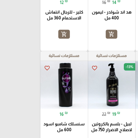
₪
₪
₪
12
16
14
هد اند شولدر - ليمون
كلير - للرجال انتعاش
400 مل
الاستحمام 360 مل
add_shopping_cart
add_shopping_cart
مستلزمات نسائية
مستلزمات نسائية
-13%
favorite_border
favorite_border
₪
₪
₪
16
22
19
لبيل - بلسم بالكروتين
سنسلك شامبو اسود
لاصلاح الاضرار 750 مل
600 مل