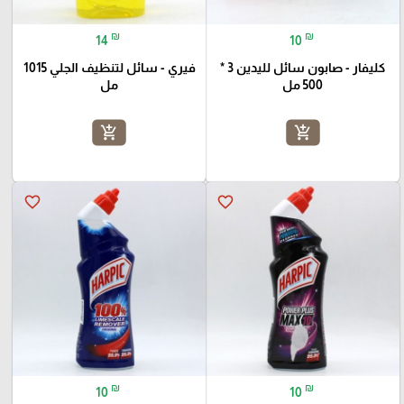
₪
₪
14
10
كليفار - صابون سائل لليدين 3 *
فيري - سائل لتنظيف الجلي 1015
500 مل
مل
add_shopping_cart
add_shopping_cart
favorite_border
favorite_border
₪
₪
10
10