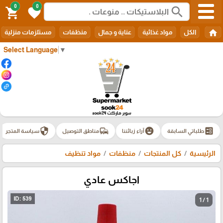
0
0
search
shopping_cart
favorite
home
الكل
مواد غذائية
عناية و جمال
منظفات
مستلزمات منزلية
Select Language
▼
security
commute
emoji_emotions
ballot
طلباتي السابقة
آراء زبائننا
مناطق التوصيل
سياسة المتجر
الرئيسية
كل المنتجات
منظفات
مواد تنظيف
اجاكس عادي
1 / 1