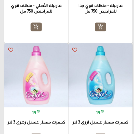
هاربيك - منظف قوي جدا
هاربيك الأصلي - منظف قوي
للمراحيض 750 مل
للمراحيض 750 مل
add_shopping_cart
add_shopping_cart
favorite_border
favorite_border
₪
₪
19
19
كمفرت معطر غسيل ازرق 3 لتر
كمفرت معطر غسيل زهري 3 لتر