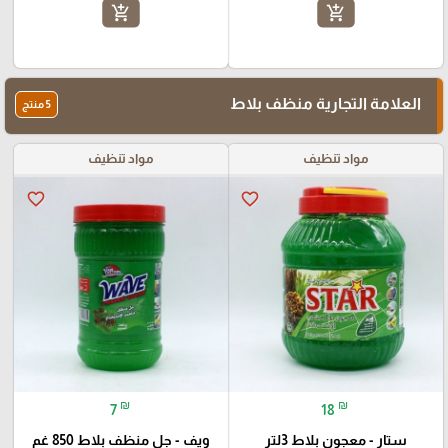
add_shopping_cart
add_shopping_cart
العلامة التجارية منظف ​​بلاط
5 منتج
مواد تنظيف
مواد تنظيف
favorite_border
favorite_border
₪
₪
7
18
ستار - معجون بلاط 3لتر
ويف - جل منظف بلاط 850 غم