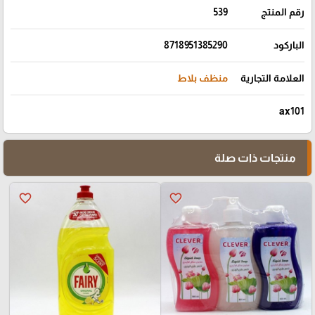
رقم المنتج
539
الباركود
8718951385290
العلامة التجارية
منظف ​​بلاط
ax101
منتجات ذات صلة
favorite_border
favorite_border