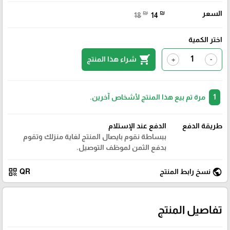
السعر
₪
₪
18
14
اختر الكمية
shopping_cart
شراء هذا المنتج
+
-
1
مرة تم بيع هذا المنتج لأشخاص آخرين.
طريقة الدفع
الدفع عند الإستلام
ببساطة نقوم بايصال المنتج لغاية منزلك وتقوم
بدفع الثمن لموظف التوصيل.
qr_code
public
نسخ رابط المنتج
QR
تفاصيل المنتج