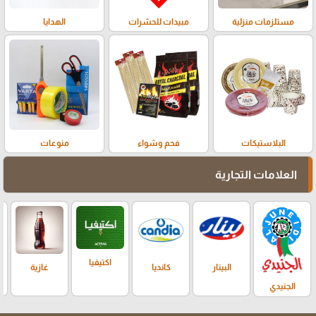
مستلزمات منزلية
مبيدات للحشرات
الهدايا
البلاستيكات
فحم وشواء
منوعات
العلامات التجارية
اكتيفيا
البينار
كانديا
غازية
الجنيدي