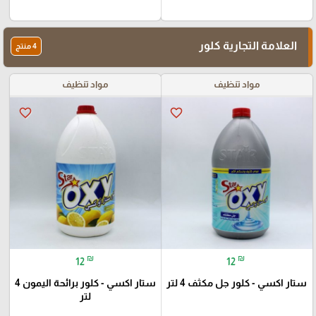
العلامة التجارية كلور
4 منتج
مواد تنظيف
مواد تنظيف
favorite_border
favorite_border
₪
₪
12
12
ستار اكسي - كلور جل مكثف 4 لتر
ستار اكسي - كلور برائحة اليمون 4
لتر