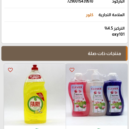
الباركود
7290015439510
العلامة التجارية
كلور
التركيز 4.5%
oxy101
منتجات ذات صلة
favorite_border
favorite_border