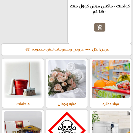
كولجيت - ماكس فرش كوول منت
- 125 غم
add_shopping_cart
keyboard_double_arrow_left
more_horiz
عرض الكل
عروض وخصومات لفترة محدودة
مواد غذائية
عناية و جمال
منظفات