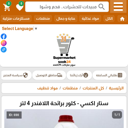
0
0
search
shopping_cart
favorite
home
الكل
مواد غذائية
عناية و جمال
منظفات
مستلزمات منزلية
Select Language
▼
security
commute
emoji_emotions
ballot
طلباتي السابقة
آراء زبائننا
مناطق التوصيل
سياسة المتجر
الرئيسية
كل المنتجات
منظفات
مواد تنظيف
ستار اكسي - كلور برائحة اللافندر 4 لتر
1 / 1