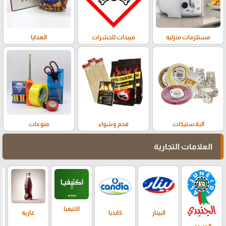
مستلزمات منزلية
مبيدات للحشرات
الهدايا
البلاستيكات
فحم وشواء
منوعات
العلامات التجارية
اكتيفيا
البينار
كانديا
غازية