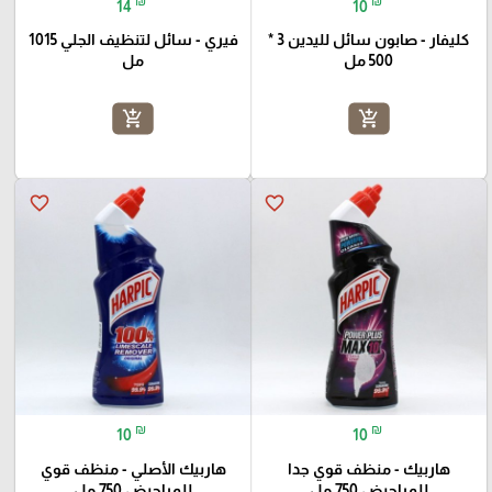
₪
₪
14
10
كليفار - صابون سائل لليدين 3 *
فيري - سائل لتنظيف الجلي 1015
500 مل
مل
add_shopping_cart
add_shopping_cart
favorite_border
favorite_border
₪
₪
10
10
هاربيك - منظف قوي جدا
هاربيك الأصلي - منظف قوي
للمراحيض 750 مل
للمراحيض 750 مل