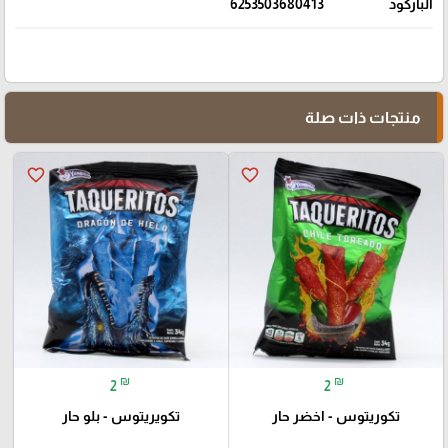
الباركود
6253503680413
منتجات ذات صلة
favorite_border
favorite_border
₪
₪
2
2
تكوريتوس - اخضر حار
تكويريتوس - بلو حار