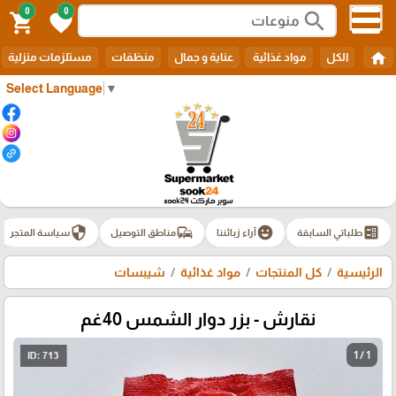
0
0
search
shopping_cart
favorite
home
الكل
مواد غذائية
عناية و جمال
منظفات
مستلزمات منزلية
Select Language
▼
security
commute
emoji_emotions
ballot
طلباتي السابقة
آراء زبائننا
مناطق التوصيل
سياسة المتجر
الرئيسية
كل المنتجات
مواد غذائية
شيبسات
نقارش - بزر دوار الشمس 40غم
1 / 1