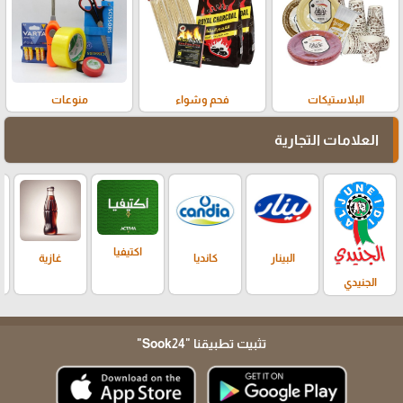
البلاستيكات
فحم وشواء
منوعات
العلامات التجارية
اكتيفيا
البينار
كانديا
غازية
الجنيدي
تثبيت تطبيقنا
"Sook24"