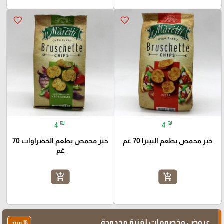
favorite_border
favorite_border
₪
₪
4
4
خبز محمص بطعم البيتزا 70 غم
خبز محمص بطعم الخضراوات 70
غم
add_shopping_cart
add_shopping_cart
عروض وخصومات لفترة محدودة
18 منتج