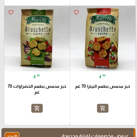
favorite_border
favorite_border
₪
₪
4
4
خبز محمص بطعم البيتزا 70 غم
خبز محمص بطعم الخضراوات 70
غم
add_shopping_cart
add_shopping_cart
عروض وخصومات لفترة محدودة
18 منتج