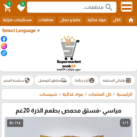
0
0
search
shopping_cart
favorite
home
الكل
مواد غذائية
عناية و جمال
منظفات
مستلزمات منزلية
Select Language
▼
security
commute
emoji_emotions
ballot
طلباتي السابقة
آراء زبائننا
مناطق التوصيل
سياسة المتجر
الرئيسية
كل المنتجات
مواد غذائية
شيبسات
مياسي -فستق محمص بطعم الذرة 20غم
1 / 1