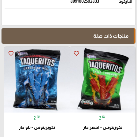
الباركود
8991002502833
منتجات ذات صلة
favorite_border
favorite_border
₪
₪
2
2
تكوريتوس - اخضر حار
تكويريتوس - بلو حار