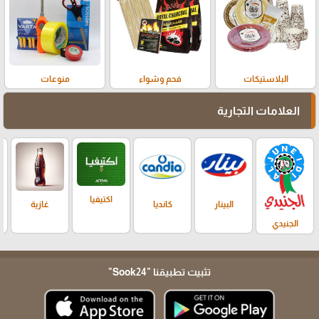
البلاستيكات
فحم وشواء
منوعات
العلامات التجارية
اكتيفيا
البينار
كانديا
غازية
الجنيدي
تثبيت تطبيقنا
"Sook24"