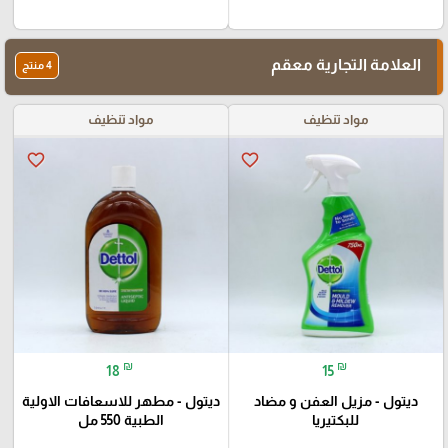
العلامة التجارية معقم
4 منتج
مواد تنظيف
مواد تنظيف
favorite_border
favorite_border
₪
₪
18
15
ديتول - مزيل العفن و مضاد
ديتول - مطهر للاسعافات الاولية
للبكتيريا
الطبية 550 مل