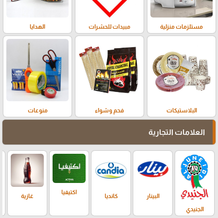
مستلزمات منزلية
مبيدات للحشرات
الهدايا
البلاستيكات
فحم وشواء
منوعات
العلامات التجارية
اكتيفيا
البينار
كانديا
غازية
الجنيدي