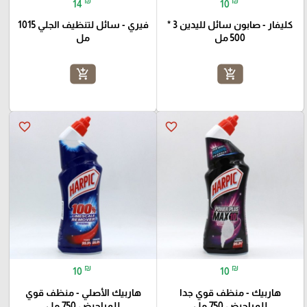
₪
₪
14
10
كليفار - صابون سائل لليدين 3 *
فيري - سائل لتنظيف الجلي 1015
500 مل
مل
add_shopping_cart
add_shopping_cart
favorite_border
favorite_border
₪
₪
10
10
هاربيك - منظف قوي جدا
هاربيك الأصلي - منظف قوي
للمراحيض 750 مل
للمراحيض 750 مل