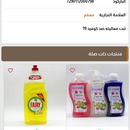
الباركود
7290112000798
العلامة التجارية
معقم
ثبت فعاليته ضد كوفيد 19
منتجات ذات صلة
favorite_border
favorite_border