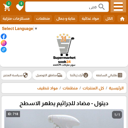
0
0
search
shopping_cart
favorite
home
الكل
مواد غذائية
عناية و جمال
منظفات
مستلزمات منزلية
Select Language
▼
security
commute
emoji_emotions
ballot
طلباتي السابقة
آراء زبائننا
مناطق التوصيل
سياسة المتجر
الرئيسية
كل المنتجات
منظفات
مواد تنظيف
ديتول - مضاد للجراثيم يطهر الاسطح
1 / 1