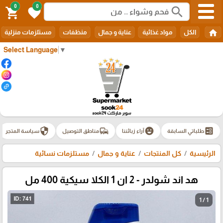
0
0
search
shopping_cart
favorite
home
الكل
مواد غذائية
عناية و جمال
منظفات
مستلزمات منزلية
Select Language
▼
security
commute
emoji_emotions
ballot
طلباتي السابقة
آراء زبائننا
مناطق التوصيل
سياسة المتجر
الرئيسية
كل المنتجات
عناية و جمال
مستلزمات نسائية
هد اند شولدر - 2 ان 1 الكلا سيكية 400 مل
1 / 1