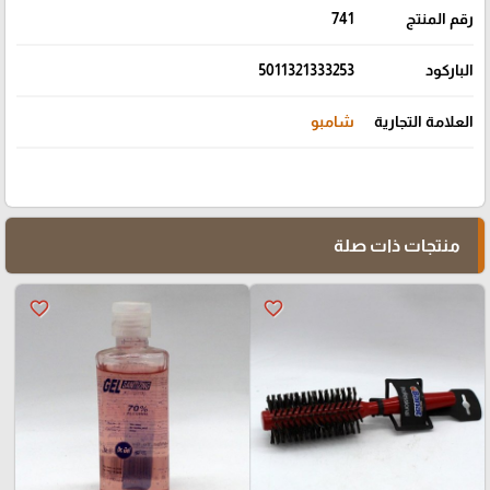
رقم المنتج
741
الباركود
5011321333253
العلامة التجارية
شامبو
منتجات ذات صلة
favorite_border
favorite_border