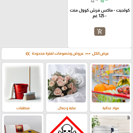
12
10
كولجيت - ماكس فرش كوول منت
- 125 غم
add_shopping_cart
keyboard_double_arrow_left
more_horiz
عرض الكل
عروض وخصومات لفترة محدودة
مواد غذائية
عناية و جمال
منظفات