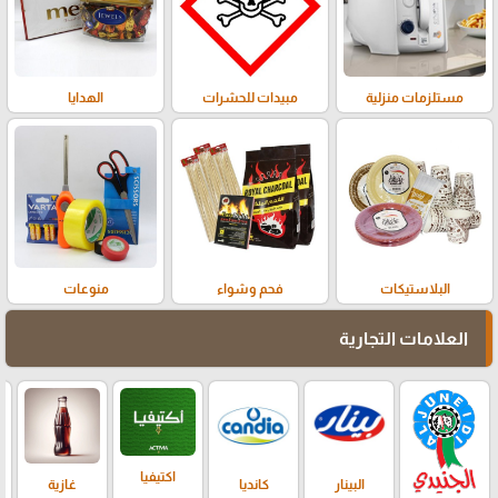
مستلزمات منزلية
مبيدات للحشرات
الهدايا
البلاستيكات
فحم وشواء
منوعات
العلامات التجارية
اكتيفيا
البينار
كانديا
غازية