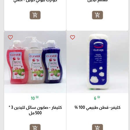
add_shopping_cart
add_shopping_cart
favorite_border
favorite_border
₪
₪
10
6
كليفر- قطن طبيعي 100 %
كليفار - صابون سائل لليدين 3 *
500 مل
add_shopping_cart
add_shopping_cart