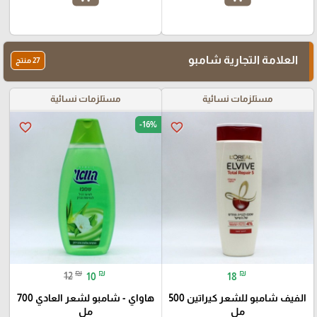
العلامة التجارية شامبو
27 منتج
مستلزمات نسائية
مستلزمات نسائية
-16%
favorite_border
favorite_border
₪
₪
₪
12
10
18
الفيف شامبو للشعر كيراتين 500
هاواي - شامبو لشعر العادي 700
مل
مل