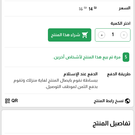
السعر
₪
₪
16
14
اختر الكمية
shopping_cart
شراء هذا المنتج
+
-
5
مرة تم بيع هذا المنتج لأشخاص آخرين.
طريقة الدفع
الدفع عند الإستلام
ببساطة نقوم بايصال المنتج لغاية منزلك وتقوم
بدفع الثمن لموظف التوصيل.
qr_code
public
نسخ رابط المنتج
QR
تفاصيل المنتج