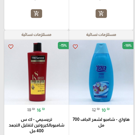
add_shopping_cart
add_shopping_cart
مستلزمات نسائية
مستلزمات نسائية
-15%
-16%
favorite_border
favorite_border
₪
₪
₪
₪
19
16
12
10
هاواي - شامبو لشعر الجاف 700
تريسيمي - ك س
مل
شامبوبالكيروتين لتقليل التجعد
400 مل